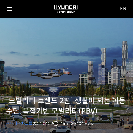
EN
HYUNDAI
영문
MOTOR
전체
사이트
메뉴
GROUP
이동
[모빌리티 트렌드 2편] 생활이 되는 이동
수단, 목적기반 모빌리티(PBV)
현대자동차그룹
2021.04.22
4min
30,434
Views
분량
조회수