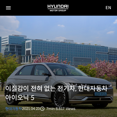
EN
HYUNDAI
영문
MOTOR
전체
사이트
메뉴
GROUP
이동
이질감이 전혀 없는 전기차, 현대자동차
아이오닉 5
현대자동차
2021.04.23
7min
8,817
Views
분량
조회수