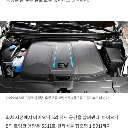
걱정을 할 일은 별로 없을 것이라고 생각된다.
아이오닉 5의 프렁크 용량은 후륜구동 모델 57ℓ, 4륜구동 모델 24ℓ로 나뉜다
회차 지점에서 아이오닉 5의 적재 공간을 살펴봤다. 아이오닉
5의 트렁크 용량은 531ℓ로, 뒷좌석을 접으면 1,591ℓ까지