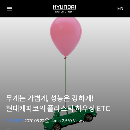
EN
HYUNDAI
영문
MOTOR
전체
사이트
메뉴
GROUP
이동
무게는 가볍게, 성능은 강하게!
현대케피코의 플라스틱 하우징 ETC
현대케피코
2020.05.20
4min
2,550
Views
분량
조회수