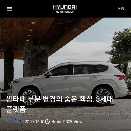
EN
HYUNDAI
영문
MOTOR
전체
사이트
메뉴
GROUP
이동
싼타페 부분 변경의 숨은 핵심, 3세대
플랫폼
현대자동차
2020.07.10
4min
7,005
Views
분량
조회수