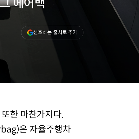
허그 에어백
(새
선호하는 출처로 추가
창
열림)
 또한 마찬가지다.
rbag)은 자율주행차