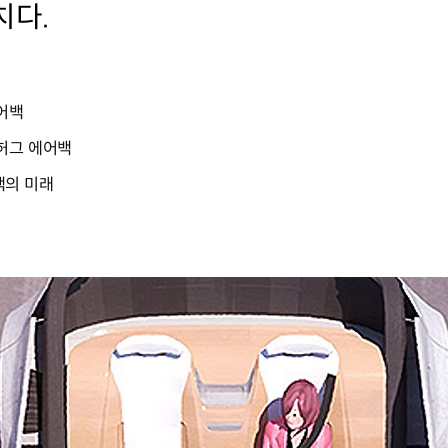
치다.
어백
허그 에어백
백의 미래