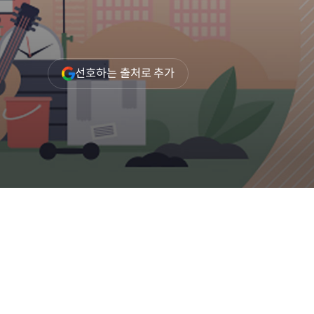
(새
선호하는 출처로 추가
창
열림)