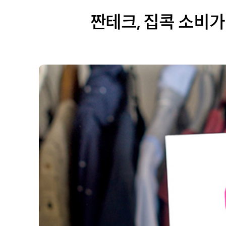
짠테크, 집콕 소비가