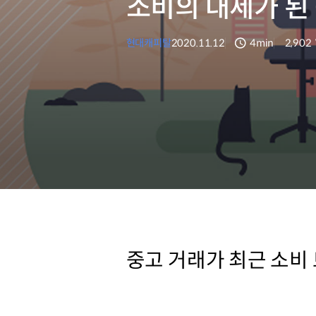
소비의 대세가 된
현대캐피탈
2020.11.12
4min
2,902
분량
조회수
중고 거래가 최근 소비