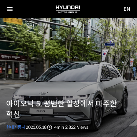
EN
HYUNDAI
영문
MOTOR
전체
사이트
메뉴
GROUP
이동
아이오닉 5, 평범한 일상에서 마주한
혁신
현대자동차
2021.05.18
4min
2,822
Views
분량
조회수