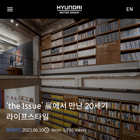
EN
HYUNDAI
영문
MOTOR
전체
사이트
메뉴
GROUP
이동
‘the Issue’ 展에서 만난 20세기
라이프스타일
현대카드
2021.06.10
4min
1,796
Views
분량
조회수