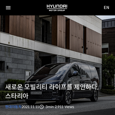
EN
HYUNDAI
영문
MOTOR
전체
사이트
메뉴
GROUP
이동
새로운 모빌리티 라이프를 제안하다,
스타리아
현대자동차
2021.11.11
3min
2,911
Views
분량
조회수