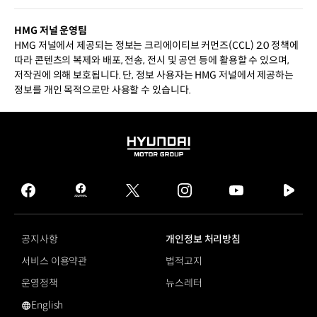
HMG 저널 운영팀
HMG 저널에서 제공되는 정보는 크리에이티브 커먼즈(CCL) 2.0 정책에
따라 콘텐츠의 복제와 배포, 전송, 전시 및 공연 등에 활용할 수 있으며,
저작권에 의해 보호됩니다. 단, 정보 사용자는 HMG 저널에서 제공하는
정보를 개인 목적으로만 사용할 수 있습니다.
HYUNDAI
MOTOR
GROUP
facebook
hmg
twitter
instagram
youtube
naver
journal
tv
facebook
공지사항
개인정보 처리방침
서비스 이용약관
법적고지
운영정책
뉴스레터
English
영문 사이트로 이동