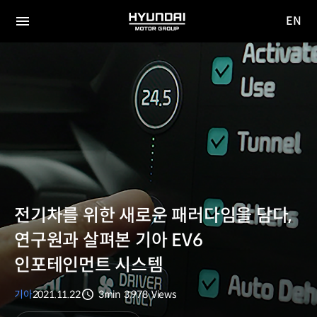
EN
HYUNDAI
영문
MOTOR
전체
사이트
메뉴
GROUP
이동
전기차를 위한 새로운 패러다임을 담다,
연구원과 살펴본 기아 EV6
인포테인먼트 시스템
기아
2021.11.22
3min
3,978
Views
분량
조회수