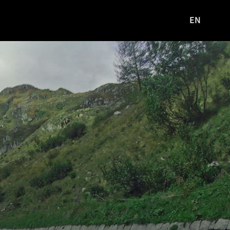
EN
영문
사이트로
이동