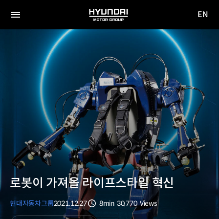
EN
HYUNDAI
영문
MOTOR
전체
사이트
메뉴
GROUP
이동
로봇이 가져올 라이프스타일 혁신
현대자동차그룹
2021.12.27
8min
30,770
Views
분량
조회수