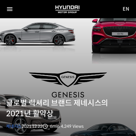
EN
HYUNDAI
영문
MOTOR
전체
사이트
메뉴
GROUP
이동
글로벌 럭셔리 브랜드 제네시스의
2021년 활약상
제네시스
2021.12.22
6min
4,249
Views
분량
조회수