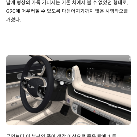
날개 형상의 가죽 가니시는 기존 차에서 볼 수 없었던 형태로,
G90에 어우러질 수 있도록 다듬어지기까지 많은 시행착오를
거쳤다.
G90
스탠다드
모델과
롱휠베이스
모델을
배경으로
서
있는
이한철
책임연구원과
박담
책임연구원과
천세복
책임연구원과
이창하
연구원의
무엇보다 이 부분의 폭이 생각 이상으로 좁은 탓에 버튼