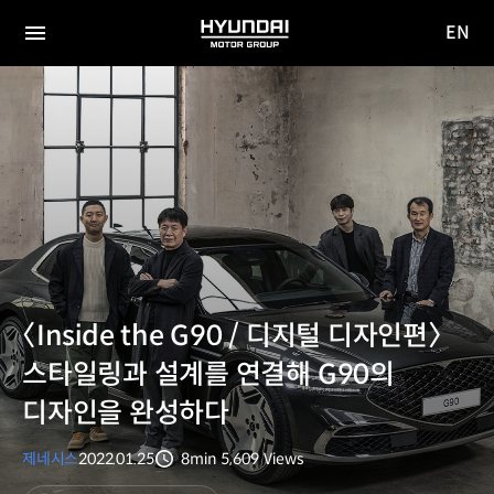
EN
HYUNDAI
영문
MOTOR
전체
사이트
메뉴
GROUP
이동
〈Inside the G90 / 디지털 디자인편〉
스타일링과 설계를 연결해 G90의
디자인을 완성하다
제네시스
2022.01.25
8min
5,609
Views
분량
조회수