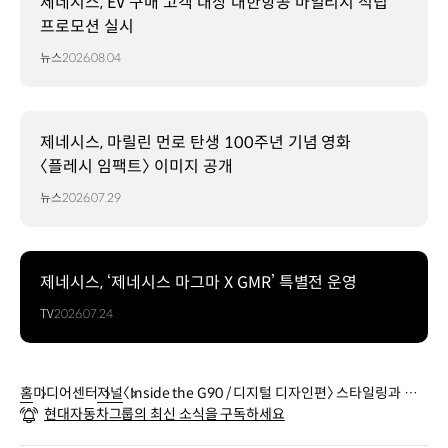
제네시스, EV 구매 고객 대상 대한항공 마일리지 적립
프로모션 실시
뉴스
2026.08.04
제네시스, 마릴린 먼로 탄생 100주년 기념 영화
〈플레시 임팩트〉 이미지 공개
뉴스
2026.07.29
제네시스, ‘제네시스 마그마 X GMR’ 특별전 운영
TV
2026.07.24
홈
미디어센터
저널
〈Inside the G90 / 디지털 디자인편〉 스타일링과 설
현대자동차그룹의 최신 소식을 구독하세요
계를 연결해 G90의 디자인을 완성하다