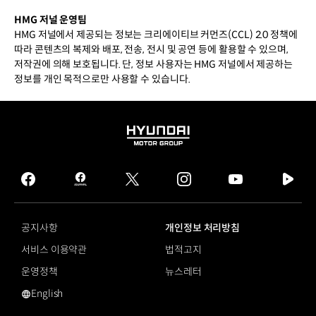
HMG 저널 운영팀
HMG 저널에서 제공되는 정보는 크리에이티브 커먼즈(CCL) 2.0 정책에
따라 콘텐츠의 복제와 배포, 전송, 전시 및 공연 등에 활용할 수 있으며,
저작권에 의해 보호됩니다. 단, 정보 사용자는 HMG 저널에서 제공하는
정보를 개인 목적으로만 사용할 수 있습니다.
HYUNDAI
MOTOR
GROUP
facebook
hmg
twitter
instagram
youtube
naver
journal
tv
facebook
공지사항
개인정보 처리방침
서비스 이용약관
법적고지
운영정책
뉴스레터
English
영문 사이트로 이동