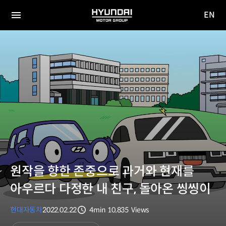
EN
HYUNDAI
영문
MOTOR
전체
사이트
메뉴
GROUP
이동
원작을 향한 존중으로 과거와 현재를
아우르다 다정한 내 친구, 돌아온 씽씽이
현대자동차
2022.02.22
4min
10,835
Views
분량
조회수