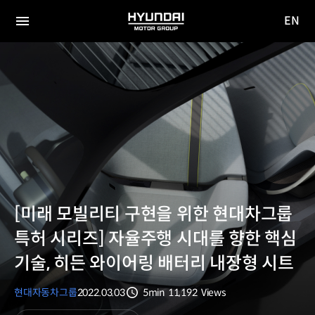
EN
HYUNDAI
영문
MOTOR
전체
사이트
메뉴
GROUP
이동
[미래 모빌리티 구현을 위한 현대차그룹
특허 시리즈] 자율주행 시대를 향한 핵심
기술, 히든 와이어링 배터리 내장형 시트
현대자동차그룹
2022.03.03
5min
11,192
Views
분량
조회수