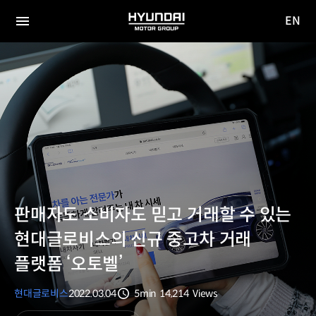
EN
HYUNDAI
영문
MOTOR
전체
사이트
메뉴
GROUP
이동
판매자도 소비자도 믿고 거래할 수 있는
현대글로비스의 신규 중고차 거래
플랫폼 ‘오토벨’
현대글로비스
2022.03.04
5min
14,214
Views
분량
조회수