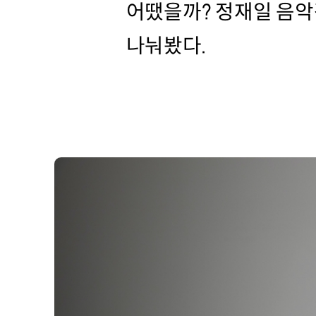
어땠을까? 정재일 음악
나눠봤다.