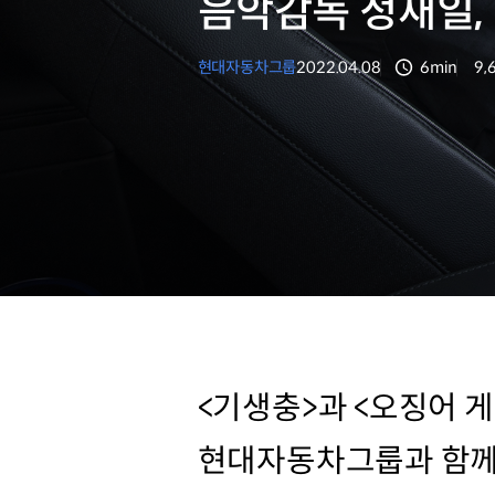
음악감독 정재일,
현대자동차그룹
2022.04.08
6min
9,
분량
조
<기생충>과 <오징어 
현대자동차그룹과 함께 