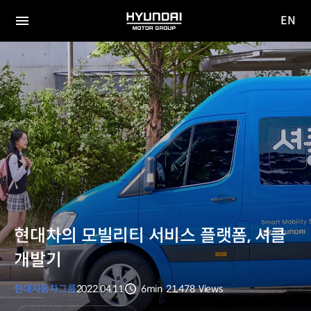
EN
HYUNDAI
영문
MOTOR
전체
사이트
메뉴
GROUP
이동
현대차의 모빌리티 서비스 플랫폼, 셔클
개발기
현대자동차그룹
2022.04.11
6min
21,478
Views
분량
조회수