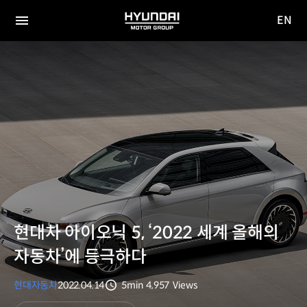
EN
HYUNDAI
영문
MOTOR
전체
사이트
메뉴
GROUP
이동
현대차 아이오닉 5, ‘2022 세계 올해의
자동차’에 등극하다
현대자동차
2022.04.14
5min
4,957
Views
분량
조회수