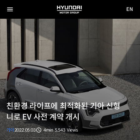
EN
HYUNDAI
영문
MOTOR
전체
사이트
메뉴
GROUP
이동
친환경 라이프에 최적화된 기아 신형
니로 EV 사전 계약 개시
기아
2022.05.03
4min
5,543
Views
분량
조회수