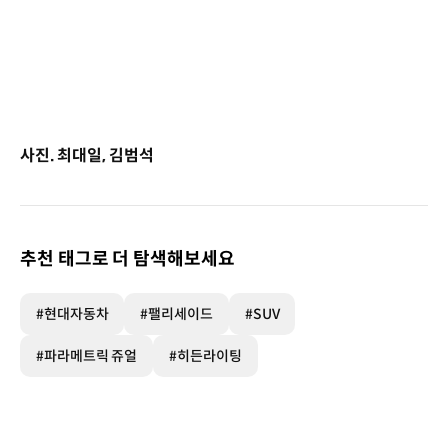
사진. 최대일, 김범석
추천 태그로 더 탐색해보세요
#현대자동차
#팰리세이드
#SUV
#파라메트릭 쥬얼
#히든라이팅