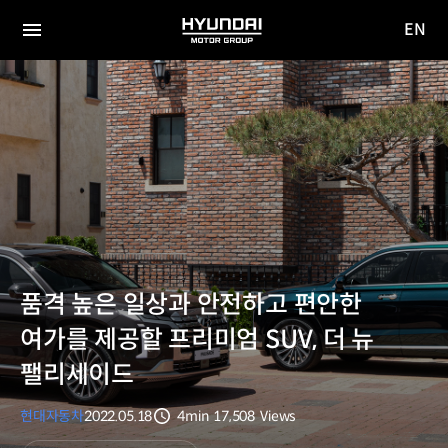
EN
HYUNDAI
영문
MOTOR
전체
사이트
메뉴
GROUP
이동
품격 높은 일상과 안전하고 편안한
여가를 제공할 프리미엄 SUV, 더 뉴
팰리세이드
현대자동차
2022.05.18
4min
17,508
Views
분량
조회수