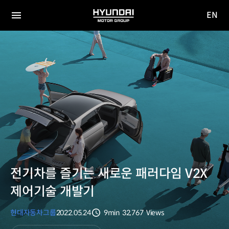
EN
HYUNDAI
영문
MOTOR
전체
사이트
메뉴
GROUP
이동
전기차를 즐기는 새로운 패러다임 V2X
제어기술 개발기
현대자동차그룹
2022.05.24
9min
32,767
Views
분량
조회수