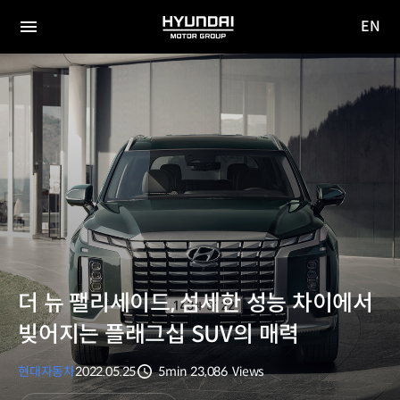
EN
HYUNDAI
영문
MOTOR
전체
사이트
메뉴
GROUP
이동
더 뉴 팰리세이드, 섬세한 성능 차이에서
빚어지는 플래그십 SUV의 매력
현대자동차
2022.05.25
5min
23,086
Views
분량
조회수