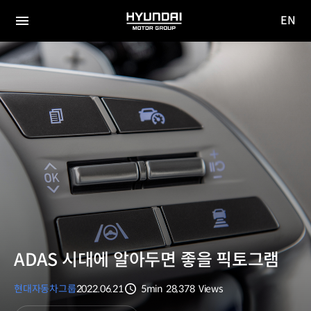
EN
HYUNDAI
영문
MOTOR
전체
사이트
메뉴
GROUP
이동
ADAS 시대에 알아두면 좋을 픽토그램
현대자동차그룹
2022.06.21
5min
28,378
Views
분량
조회수