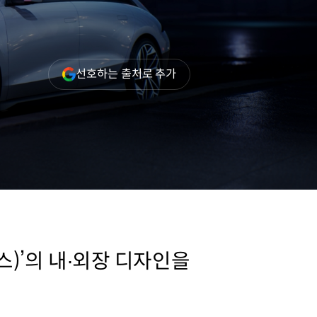
(새
선호하는 출처로 추가
창
열림)
스)’의 내∙외장 디자인을