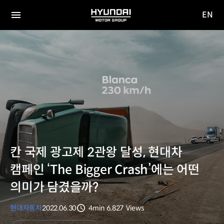
EN
HYUNDAI
영문
MOTOR
전체
사이트
메뉴
GROUP
이동
칸 국제 광고제 2관왕 달성, 현대차
캠페인 ‘The Bigger Crash’에는 어떤
의미가 담겼을까?
현대자동차
2022.06.30
4min
6,827
Views
분량
조회수