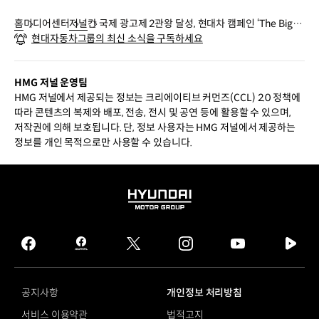
홈
미디어센터
저널
칸 국제 광고제 2관왕 달성, 현대차 캠페인 ‘The Bigge
현대자동차그룹의 최신 소식을 구독하세요
r Crash’에는 어떤 의미가 담겼을까?
HMG 저널 운영팀
HMG 저널에서 제공되는 정보는 크리에이티브 커먼즈(CCL) 2.0 정책에
따라 콘텐츠의 복제와 배포, 전송, 전시 및 공연 등에 활용할 수 있으며,
저작권에 의해 보호됩니다. 단, 정보 사용자는 HMG 저널에서 제공하는
정보를 개인 목적으로만 사용할 수 있습니다.
HYUNDAI
MOTOR
GROUP
facebook
hmg
twitter
instagram
youtube
naver
journal
tv
facebook
공지사항
개인정보 처리방침
서비스 이용약관
법적고지