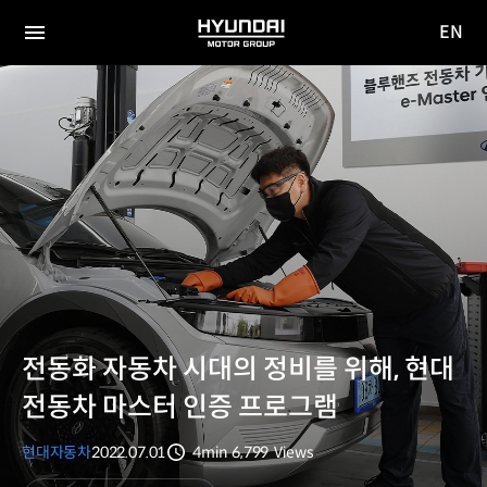
EN
HYUNDAI
영문
MOTOR
전체
사이트
메뉴
GROUP
이동
전동화 자동차 시대의 정비를 위해, 현대
전동차 마스터 인증 프로그램
현대자동차
2022.07.01
4min
6,799
Views
분량
조회수