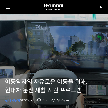
EN
HYUNDAI
영문
MOTOR
전체
사이트
메뉴
GROUP
이동
이동약자의 자유로운 이동을 위해,
현대차 운전 재활 지원 프로그램
현대자동차
2022.07.15
4min
4,178
Views
분량
조회수