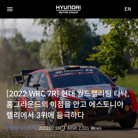
EN
HYUNDAI
영문
MOTOR
전체
사이트
메뉴
GROUP
이동
[2022 WRC 7R] 현대 월드랠리팀 타낙,
홈그라운드의 이점을 안고 에스토니아
랠리에서 3위에 등극하다
현대 모터스포츠팀
2022.07.18
6min
2,331
Views
분량
조회수