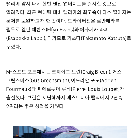
랠리에 앞서 다시 한번 엔진 업데이트를 실시한 것으로
알려졌다. 최근 현대팀 대비 랠리카의 최고속이 다소 떨어지는
문제를 보완하고자 한 것이다. 드라이버진은 로반페라를
필두로 엘핀 에반스(Elfyn Evans)와 에사페카 라피
(Esapekka Lappi), 다카모토 가츠타(Takamoto Katsuta)로
꾸렸다.
M-스포트 포드에서는 크레이그 브린(Craig Breen), 거스
그린스미스(Gus Greensmith), 아드리안 포모(Adrien
Fourmaux)와 피에르루이 루베(Pierre-Louis Loubet)가
출전했다. 브린은 지난해까지 에스토니아 랠리에서 2연속
2위라는 좋은 성적을 거뒀다.