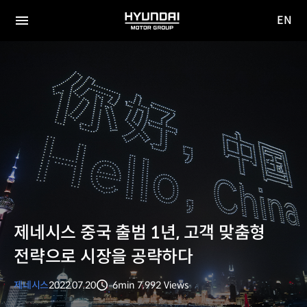
EN
HYUNDAI
영문
MOTOR
전체
사이트
메뉴
GROUP
이동
제네시스 중국 출범 1년, 고객 맞춤형
전략으로 시장을 공략하다
제네시스
2022.07.20
6min
7,992
Views
분량
조회수