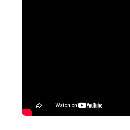
미국
IIHS
TSP
및
TSP+