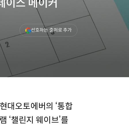
 페이스 메이커
(새
선호하는 출처로 추가
창
열림)
 현대오토에버의 ‘통합
램 ‘챌린지 웨이브’를