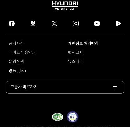
HYUNDAI
MOTOR
GROUP
facebook
hmg
twitter
instagram
youtube
naver
journal
tv
facebook
공지사항
개인정보 처리방침
서비스 이용약관
법적고지
운영정책
뉴스레터
English
영문 사이트로 이동
그룹사 바로가기
목록
열기
© COPYRIGHT 2026 HYUNDAI MOTOR GROUP, ALL RIGHTS RESERVED.