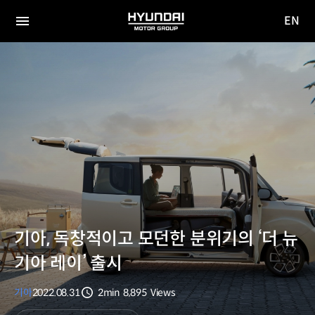
EN
HYUNDAI
영문
MOTOR
전체
사이트
메뉴
GROUP
이동
기아, 독창적이고 모던한 분위기의 ‘더 뉴
기아 레이’ 출시
기아
2022.08.31
2min
8,895
Views
분량
조회수