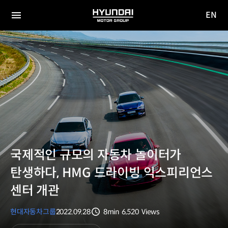
EN
HYUNDAI
영문
MOTOR
전체
사이트
메뉴
GROUP
이동
국제적인 규모의 자동차 놀이터가
탄생하다, HMG 드라이빙 익스피리언스
센터 개관
현대자동차그룹
2022.09.28
8min
6,520
Views
분량
조회수