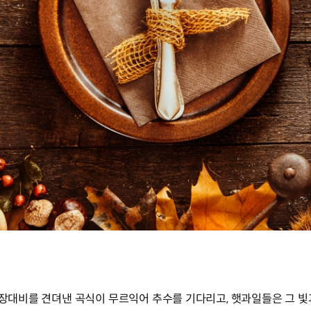
 장대비를 견뎌낸 곡식이 무르익어 추수를 기다리고, 햇과일들은 그 빛