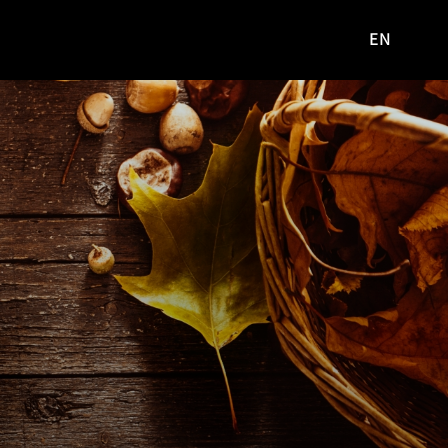
EN
영문
사이트로
이동