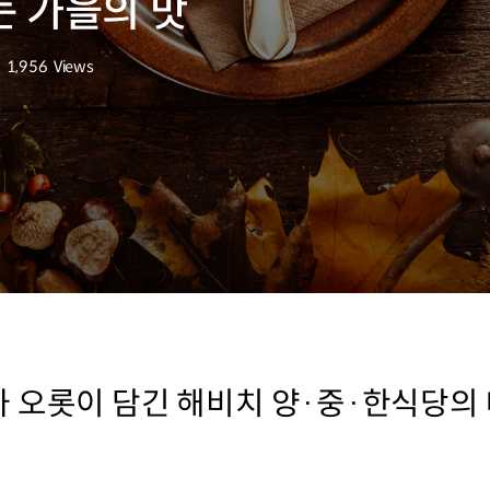
 가을의 맛
1,956
Views
조회수
 오롯이 담긴 해비치 양·중·한식당의