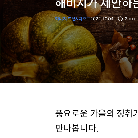
해비치가 제안하는
해비치 호텔&리조트
2022.10.04
2min
분량
풍요로운 가을의 정취가
만나봅니다.