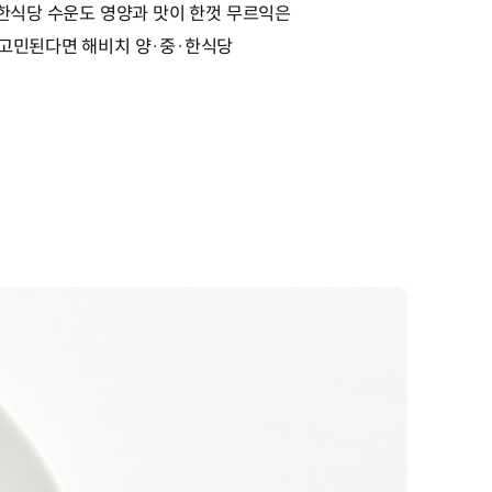
 한식당 수운도 영양과 맛이 한껏 무르익은
 고민된다면 해비치 양·중·한식당