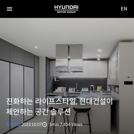
EN
HYUNDAI
영문
MOTOR
전체
사이트
메뉴
GROUP
이동
진화하는 라이프스타일, 현대건설이
제안하는 공간 솔루션
현대건설
2022.10.07
5min
7,454
Views
분량
조회수