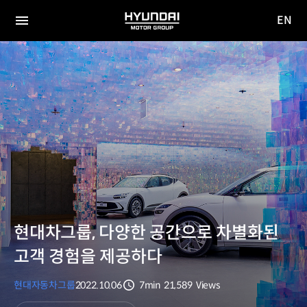
EN
HYUNDAI
영문
MOTOR
전체
사이트
메뉴
GROUP
이동
현대차그룹, 다양한 공간으로 차별화된
고객 경험을 제공하다
현대자동차그룹
2022.10.06
7min
21,589
Views
분량
조회수