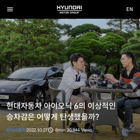
EN
HYUNDAI
영문
MOTOR
전체
사이트
메뉴
GROUP
이동
현대자동차 아이오닉 6의 이상적인
승차감은 어떻게 탄생했을까?
현대자동차
2022.10.27
8min
20,844
Views
분량
조회수