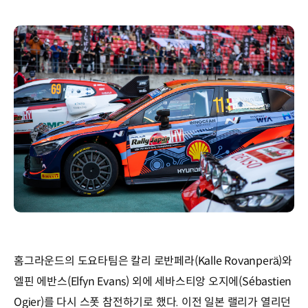
홈그라운드의 도요타팀은 칼리 로반페라(Kalle Rovanperä)와
엘핀 에반스(Elfyn Evans) 외에 세바스티앙 오지에(Sébastien
Ogier)를 다시 스폿 참전하기로 했다. 이전 일본 랠리가 열리던