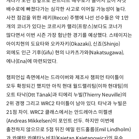
게다가 노면 양옆으로 콘트리트 배수로가 늘어서 있어 자칫
배수로에 빠졌다가는 심각한 사고로 이어질 가능성이 높다.
사전 점검을 위한 레키(Recce) 주행에 나선 선수들은 약 1만
개의 코너가 있다는 코르시카 랠리(프랑스)보다도 코너가
많다면서 이번 시즌 가장 험난한 경기를 예상했다. 스테이지는
아이치현의 도요타와 오카자키(Okazaki), 신죠(Shinjo)
외에도 인근 기후(Gifu) 현의 나카츠가와(Nakatsugawa),
에나(Ena)에 마련되었다.
챔피언십 측면에서는 드라이버와 제조사 챔피언 타이틀이
모두 확정되긴 했지만 아직 현대 월드랠리팀(이하 현대팀)의
오트 타낙(Ott Tänak)과 티에리 누빌(Thierry Neuville)의
2위 경쟁 그리고 WRC2 타이틀이 남아 있다. 타낙과 누빌은
21점 차이. WRC2 클래스에서는 안드레아스 미켈센
(Andreas Mikkelsen)이 포인트 선두. 하지만 이번에
출전하지 않으므로 5점 뒤진 에밀 린드홀름(Emil Lindholm)
과 카예탄 카예타노비치(Kajetan Kajetanowicz)의 우승