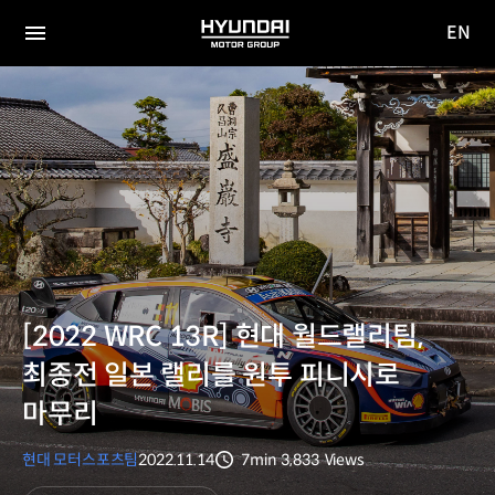
EN
HYUNDAI
영문
MOTOR
전체
사이트
메뉴
GROUP
이동
[2022 WRC 13R] 현대 월드랠리팀,
최종전 일본 랠리를 원투 피니시로
마무리
현대 모터스포츠팀
2022.11.14
7min
3,833
Views
분량
조회수