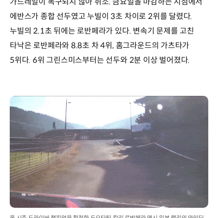
가드레일이 복구되지 않아 취소. 금요일을 마감하는 시점에서
에반스가 종합 선두였고 누빌이 3초 차이로 2위를 달렸다.
누빌의 2.1초 뒤에는 로반페라가 있다. 변속기 문제를 고친
타낙은 로반페라와 8.8초 차 4위, 홈그라운드의 가츠타가
5위다. 6위 그린스미스부터는 선두와 2분 이상 벌어졌다.
올 시즌 드라이버 챔피언을 확정한 도요타팀 칼리 로반페라 역시 일본 랠리의 와인딩