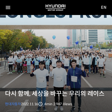
EN
HYUNDAI
영문
MOTOR
전체
사이트
메뉴
GROUP
이동
다시 함께, 세상을 바꾸는 우리의 레이스
현대자동차
2022.11.16
4min
2,947
Views
분량
조회수