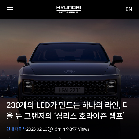
EN
HYUNDAI
영문
MOTOR
전체
사이트
메뉴
GROUP
이동
230개의 LED가 만드는 하나의 라인, 디
올 뉴 그랜저의 ‘심리스 호라이즌 램프’
현대자동차
2023.02.10
5min
9,897
Views
분량
조회수