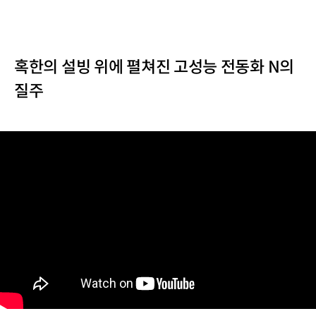
혹한의 설빙 위에 펼쳐진 고성능 전동화 N의
질주