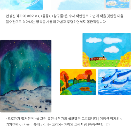
안성진 작가의 <에어쇼>, <둥둥>, <왕구름>은 수채 색연필로 가볍게 색을 덧입힌 다음
물수건으로 닦아내는 방식을 사용해 가볍고 투명하면서도 몽환적입니다
<오로라가 펼쳐진 밤>을 그린 유현서 작가의 롤모델은 고흐입니다 | 이청규 작가의 <
기차여행>, <가을 나룻배>, <나는 고래>는 아이의 그림처럼 천진난만합니다