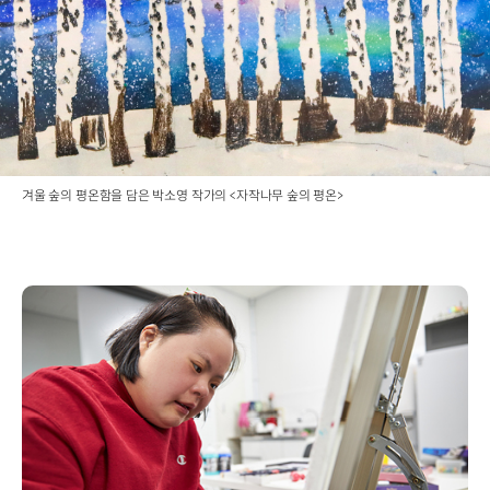
겨울 숲의 평온함을 담은 박소영 작가의 <자작나무 숲의 평온>