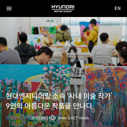
EN
HYUNDAI
영문
MOTOR
전체
사이트
메뉴
GROUP
이동
현대엔지니어링 소속 ‘사내 미술 작가’
9인의 아름다운 작품을 만나다
현대엔지니어링
2023.04.14
4min
3,427
Views
분량
조회수