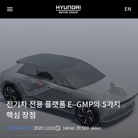
EN
HYUNDAI
영문
MOTOR
전체
사이트
메뉴
GROUP
이동
전기차 전용 플랫폼 E‒GMP의 5가지
핵심 장점
현대자동차그룹
2020.12.02
14min
29,509
Views
분량
조회수