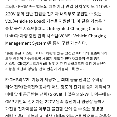
그러나 E-GMP는 별도의 제어기나 연결 장치 없이도 110V나
220V 등의 일반 전원을 전기차 내외부로 공급할 수 있는
V2L(Vehicle to Load) 기능을 지원한다. 이 같은 기능은 *
통합 충전 시스템(ICCU : Integrated Charging Control
Unit)과 차량 충전 관리 시스템(VCMS : Vehicle Charging
Management System)을 통해 구현 가능하다.
*
(ICCU) :
통합
충전
시스템
차량에
있는
고전압
배터리와
보조배터리
모두
충전이
가능하도록
새롭게
개발한
현대차그룹의
통합
충전
. OBC(
)
시스템
온보드차저
의
경우
기존
단방향으로만
충전
가능했던
.
기능을
개선해
양방향
전력
변환이
가능하도록
했다
E-GMP의 V2L 기능이 제공하는 최대 공급 전력은 주택용
계약 전력(한국전력공사와 어느 정도의 전기를 쓸지 계약하고
이에 맞게 공급받는 전력) 3kW보다 많은 3.5kW다. 덕분에 E-
GMP 기반의 전기차는 220V 완속 충전이나 캠핑장 등에서
가전용 전자제품을 아무런 불편함 없이 쓸 수 있는 양방향
전력 사용이 가능하고, 비상 시에는 외부 전력원으로도 활용할