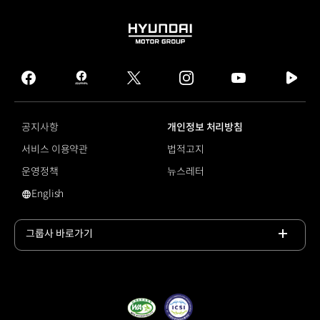
HYUNDAI
MOTOR
GROUP
facebook
hmg
twitter
instagram
youtube
naver
journal
tv
facebook
공지사항
개인정보 처리방침
서비스 이용약관
법적고지
운영정책
뉴스레터
English
영문 사이트로 이동
그룹사 바로가기
목록
열기