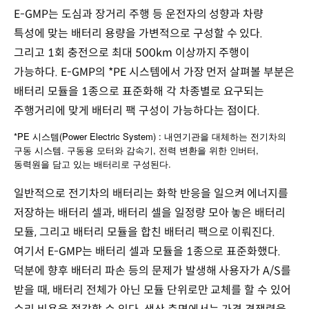
E-GMP는 도심과 장거리 주행 등 운전자의 성향과 차량
특성에 맞는 배터리 용량을 가변적으로 구성할 수 있다.
그리고 1회 충전으로 최대 500km 이상까지 주행이
가능하다. E-GMP의 *PE 시스템에서 가장 먼저 살펴볼 부분은
배터리 모듈을 1종으로 표준화해 각 차종별로 요구되는
주행거리에 맞게 배터리 팩 구성이 가능하다는 점이다.
*PE
(Power Electric System) :
시스템
내연기관을
대체하는
전기차의
.
,
,
구동
시스템
구동용
모터와
감속기
전력
변환을
위한
인버터
.
동력원을
담고
있는
배터리로
구성된다
일반적으로 전기차의 배터리는 화학 반응을 일으켜 에너지를
저장하는 배터리 셀과, 배터리 셀을 일정량 모아 놓은 배터리
모듈, 그리고 배터리 모듈을 합친 배터리 팩으로 이뤄진다.
여기서 E-GMP는 배터리 셀과 모듈을 1종으로 표준화했다.
덕분에 향후 배터리 파손 등의 문제가 발생해 사용자가 A/S를
받을 때, 배터리 전체가 아닌 모듈 단위로만 교체를 할 수 있어