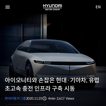
EN
HYUNDAI
영문
MOTOR
전체
사이트
메뉴
GROUP
이동
아이오니티와 손잡은 현대·기아차, 유럽
초고속 충전 인프라 구축 시동
현대자동차그룹
2020.11.25
4min
2,617
Views
분량
조회수