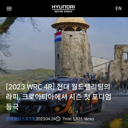
EN
HYUNDAI
영문
MOTOR
전체
사이트
메뉴
GROUP
이동
[2023 WRC 4R] 현대 월드랠리팀의
라피, 크로아티아에서 시즌 첫 포디엄
등극
현대 모터스포츠팀
2023.04.24
7min
1,831
Views
분량
조회수