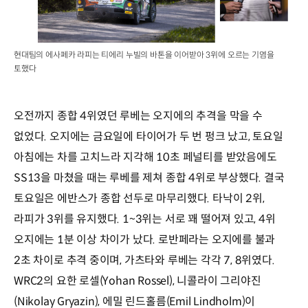
현대팀의 에사페카 라피는 티에리 누빌의 바톤을 이어받아 3위에 오르는 기염을
토했다
오전까지 종합 4위였던 루베는 오지에의 추격을 막을 수
없었다. 오지에는 금요일에 타이어가 두 번 펑크 났고, 토요일
아침에는 차를 고치느라 지각해 10초 페널티를 받았음에도
SS13을 마쳤을 때는 루베를 제쳐 종합 4위로 부상했다. 결국
토요일은 에반스가 종합 선두로 마무리했다. 타낙이 2위,
라피가 3위를 유지했다. 1~3위는 서로 꽤 떨어져 있고, 4위
오지에는 1분 이상 차이가 났다. 로반페라는 오지에를 불과
2초 차이로 추격 중이며, 가츠타와 루베는 각각 7, 8위였다.
WRC2의 요한 로셀(Yohan Rossel), 니콜라이 그리야진
(Nikolay Gryazin), 에밀 린드홀름(Emil Lindholm)이