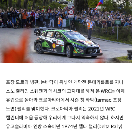
포장 도로와 빙판, 눈바닥이 뒤섞인 개막전 몬테카를로를 지나
스노 랠리인 스웨덴과 멕시코의 고지대를 헤쳐 온 WRC는 이제
유럽으로 돌아와 크로아티아에서 시즌 첫 타막(tarmac, 포장
노면) 랠리를 맞이했다. 크로아티아 랠리는 2021년 WRC
캘린더에 처음 등장해 우리에게 그다지 익숙하지 않다. 하지만
유고슬라비아 연방 소속이던 1974년 델타 랠리(Delta Rally)