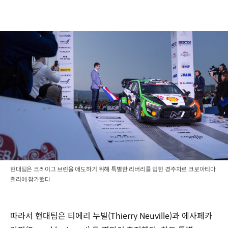
현대팀은 크레이그 브린을 애도하기 위해 특별한 리버리를 입힌 경주차로 크로아티아
랠리에 참가했다
따라서 현대팀은 티에리 누빌(Thierry Neuville)과 에사페카