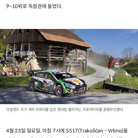
9~10위로 득점권에 들었다.
아일랜드 국기 색의 리버리를 입은 현대팀 랠리카는 크로아티아를 종횡무진했다
4월 23일 일요일, 아침 7시에 SS17(Trakošćan ~ Vrbno)을