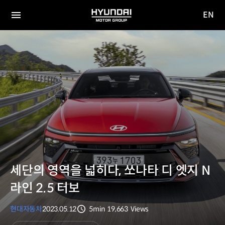
EN
HYUNDAI
영문
MOTOR
전체
사이트
메뉴
GROUP
이동
세단의 영역을 넓히다, 쏘나타 디 엣지 N
라인 2.5 터보
현대자동차
2023.05.12
5min
19,663
Views
분량
조회수