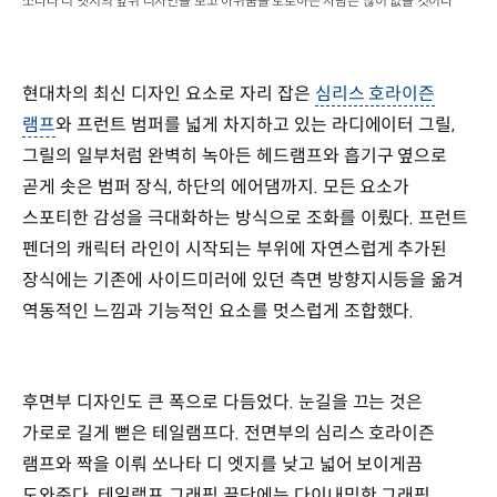
쏘나타 디 엣지의 앞뒤 디자인을 보고 아쉬움을 토로하는 사람은 많이 없을 것이다
현대차의 최신 디자인 요소로 자리 잡은
심리스 호라이즌
램프
와 프런트 범퍼를 넓게 차지하고 있는 라디에이터 그릴,
그릴의 일부처럼 완벽히 녹아든 헤드램프와 흡기구 옆으로
곧게 솟은 범퍼 장식, 하단의 에어댐까지. 모든 요소가
스포티한 감성을 극대화하는 방식으로 조화를 이뤘다. 프런트
펜더의 캐릭터 라인이 시작되는 부위에 자연스럽게 추가된
장식에는 기존에 사이드미러에 있던 측면 방향지시등을 옮겨
역동적인 느낌과 기능적인 요소를 멋스럽게 조합했다.
후면부 디자인도 큰 폭으로 다듬었다. 눈길을 끄는 것은
가로로 길게 뻗은 테일램프다. 전면부의 심리스 호라이즌
램프와 짝을 이뤄 쏘나타 디 엣지를 낮고 넓어 보이게끔
도와준다. 테일램프 그래픽 끝단에는 다이내믹한 그래픽