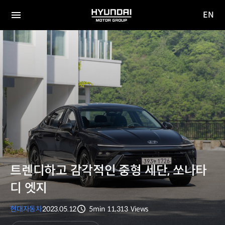
EN
HYUNDAI
영문
MOTOR
전체
사이트
메뉴
GROUP
이동
트렌디하고 감각적인 중형 세단, 쏘나타
디 엣지
현대자동차
2023.05.12
5min
11,313
Views
분량
조회수