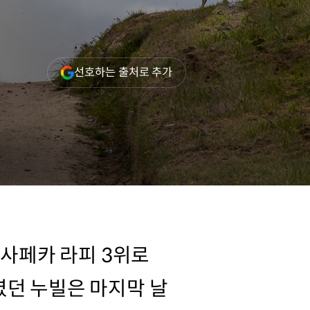
(새
선호하는 출처로 추가
창
열림)
에사페카 라피 3위로
였던 누빌은 마지막 날